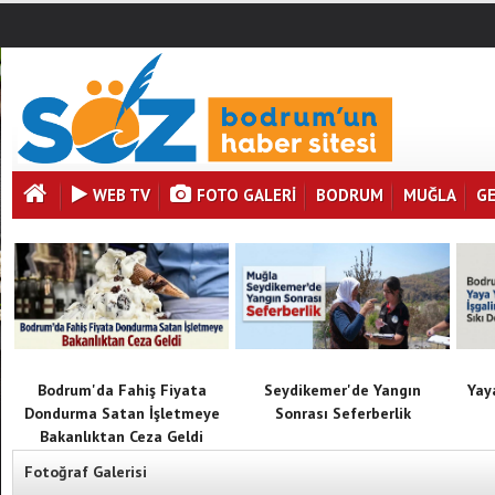
WEB TV
FOTO GALERI
BODRUM
MUĞLA
G
Bodrum'da Fahiş Fiyata
Seydikemer'de Yangın
Yaya
Dondurma Satan İşletmeye
Sonrası Seferberlik
Bakanlıktan Ceza Geldi
Fotoğraf Galerisi