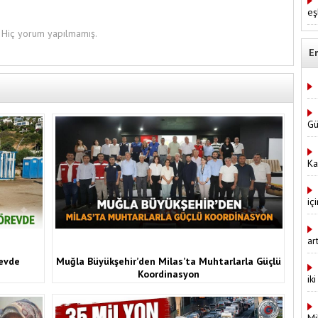
eş
Hiç yorum yapılmamış.
E
Gü
Ka
iç
ar
revde
Muğla Büyükşehir’den Milas’ta Muhtarlarla Güçlü
Koordinasyon
ik
Mi