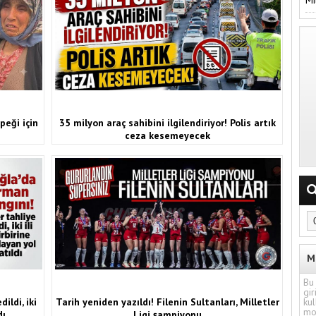
peği için
35 milyon araç sahibini ilgilendiriyor! Polis artık
ceza kesemeyecek
M
Bu 
gir
ildi, iki
Tarih yeniden yazıldı! Filenin Sultanları, Milletler
kul
mo
dı
Ligi şampiyonu