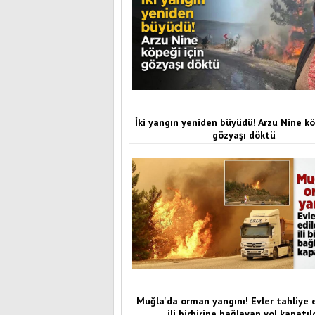
İki yangın yeniden büyüdü! Arzu Nine kö
gözyaşı döktü
Muğla'da orman yangını! Evler tahliye ed
ili birbirine bağlayan yol kapatıl