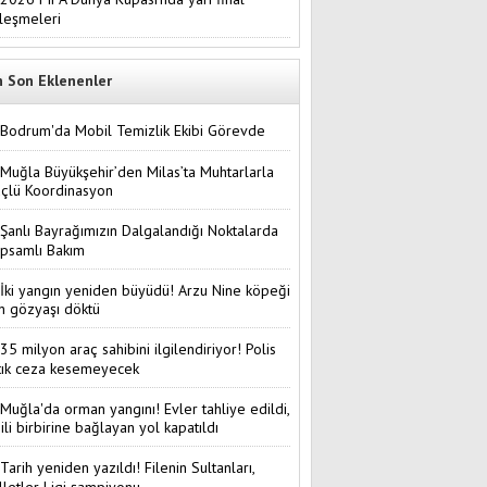
leşmeleri
n Son Eklenenler
Bodrum'da Mobil Temizlik Ekibi Görevde
Muğla Büyükşehir’den Milas’ta Muhtarlarla
çlü Koordinasyon
Şanlı Bayrağımızın Dalgalandığı Noktalarda
psamlı Bakım
İki yangın yeniden büyüdü! Arzu Nine köpeği
in gözyaşı döktü
35 milyon araç sahibini ilgilendiriyor! Polis
tık ceza kesemeyecek
Muğla'da orman yangını! Evler tahliye edildi,
i ili birbirine bağlayan yol kapatıldı
Tarih yeniden yazıldı! Filenin Sultanları,
lletler Ligi şampiyonu