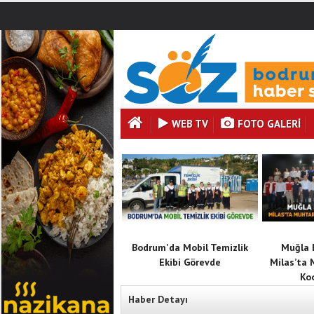
WEB TV
FOTO GALERI
Bodrum'da Mobil Temizlik
Muğla 
Ekibi Görevde
Milas’ta 
Ko
Haber Detayı