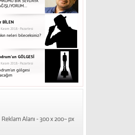
MRÜMÜ BİR SEVDAYA
AĞIŞLIYORUM…
ir BİLEN
 Kasım 2018 - Pazartesi
kın neleri bileceksiniz?
odrum'un GÖLGESİ
 Kasım 2018 - Pazartesi
odrum'un gölgesi
lacağım