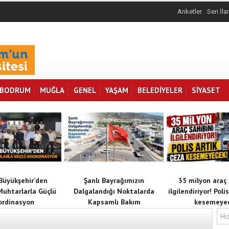
Anketler
Seri İla
BODRUM
MUĞLA
GENEL
YAŞAM
BELEDİYELER
SİYASET
Büyükşehir’den
Şanlı Bayrağımızın
35 milyon araç 
Muhtarlarla Güçlü
Dalgalandığı Noktalarda
ilgilendiriyor! Poli
ordinasyon
Kapsamlı Bakım
kesemeye