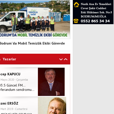
Bodrum'da Mobil Temizlik Ekibi Görevde
Yazarlar
ecep KAPUCU
 Mayıs 2020 - Çarşamba
03.5 Güncel FM…
eferandum sendromu…
ezmi ERSÖZ
 Mart 2019 - Cumartesi