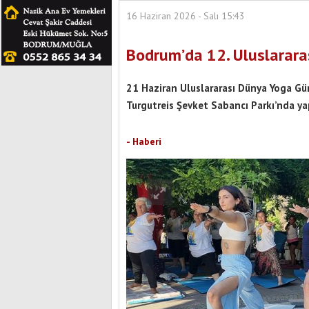
16 Haziran 2026 - Salı 15:43
Bodrum’da 12. Uluslarara
21 Haziran Uluslararası Dünya Yoga Gün
Turgutreis Şevket Sabancı Parkı’nda yap
- Haberi