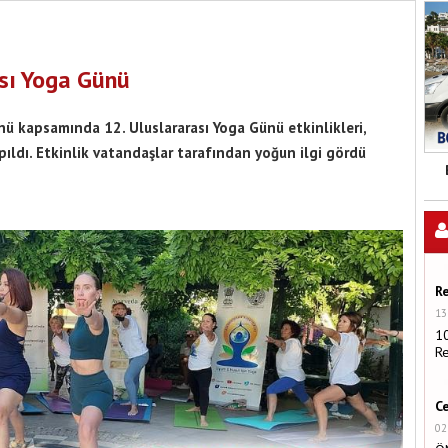
sı Yoga Günü
ü kapsamında 12. Uluslararası Yoga Günü etkinlikleri,
ıldı. Etkinlik vatandaşlar tarafından yoğun ilgi gördü
R
13
1
R
C
02