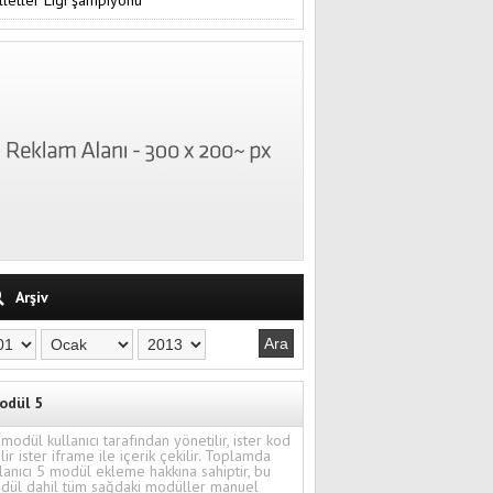
Arşiv
odül 5
modül kullanıcı tarafından yönetilir, ister kod
ilir ister iframe ile içerik çekilir. Toplamda
lanıcı 5 modül ekleme hakkına sahiptir, bu
dül dahil tüm sağdaki modüller manuel