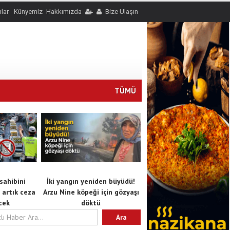
nlar
Künyemiz
Hakkımızda
Bize Ulaşın
TÜMÜ
sahibini
İki yangın yeniden büyüdü!
s artık ceza
Arzu Nine köpeği için gözyaşı
cek
döktü