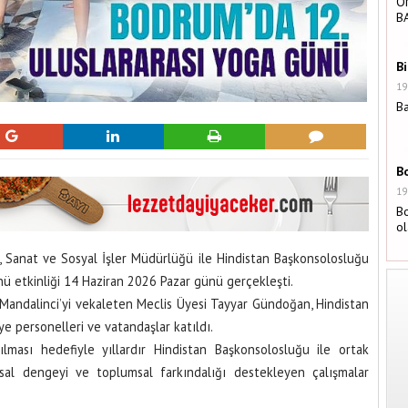
Ö
B
B
19
Ba
B
19
B
o
 Sanat ve Sosyal İşler Müdürlüğü ile Hindistan Başkonsolosluğu
nü etkinliği 14 Haziran 2026 Pazar günü gerçekleşti.
Mandalinci’yi vekaleten Meclis Üyesi Tayyar Gündoğan, Hindistan
ye personelleri ve vatandaşlar katıldı.
lması hedefiyle yıllardır Hindistan Başkonsolosluğu ile ortak
uhsal dengeyi ve toplumsal farkındalığı destekleyen çalışmalar