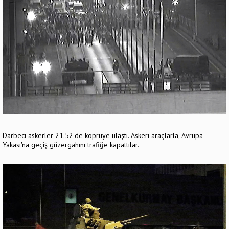
Darbeci askerler 21.52'de köprüye ulaştı. Askeri araçlarla, Avrupa
Yakası'na geçiş güzergahını trafiğe kapattılar.