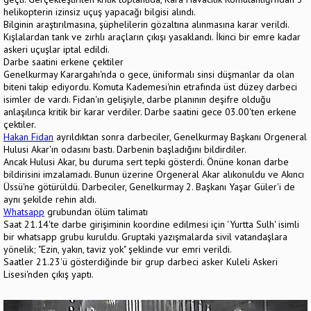
helikopterin izinsiz uçuş yapacağı bilgisi alındı.
Bilginin araştırılmasına, şüphelilerin gözaltına alınmasına karar verildi.
Kışlalardan tank ve zırhlı araçların çıkışı yasaklandı. İkinci bir emre kadar
askeri uçuşlar iptal edildi.
Darbe saatini erkene çektiler
Genelkurmay Karargahı'nda o gece, üniformalı sinsi düşmanlar da olan
biteni takip ediyordu. Komuta Kademesi'nin etrafında üst düzey darbeci
isimler de vardı. Fidan'ın gelişiyle, darbe planının deşifre olduğu
anlaşılınca kritik bir karar verdiler. Darbe saatini gece 03.00'ten erkene
çektiler.
Hakan Fidan
ayrıldıktan sonra darbeciler, Genelkurmay Başkanı Orgeneral
Hulusi Akar'ın odasını bastı. Darbenin başladığını bildirdiler.
Ancak Hulusi Akar, bu duruma sert tepki gösterdi. Önüne konan darbe
bildirisini imzalamadı. Bunun üzerine Orgeneral Akar alıkonuldu ve Akıncı
Üssü'ne götürüldü. Darbeciler, Genelkurmay 2. Başkanı Yaşar Güler'i de
aynı şekilde rehin aldı.
Whatsapp
grubundan ölüm talimatı
Saat 21.14'te darbe girişiminin koordine edilmesi için 'Yurtta Sulh' isimli
bir whatsapp grubu kuruldu. Gruptaki yazışmalarda sivil vatandaşlara
yönelik; "Ezin, yakın, taviz yok" şeklinde vur emri verildi.
Saatler 21.23'ü gösterdiğinde bir grup darbeci asker Kuleli Askeri
Lisesi'nden çıkış yaptı.