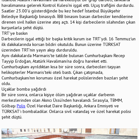
havalimanına gelerek Kontrol Kulesi'ni işgal etti. Uçuş trafiğini durdurdu.
Saatler 23.00'ü gösterdiğinde bu kez hedef İstanbul Büyükşehir
Belediye Başkanlığı binasıydı. İBB binasını basan darbeciler kendilerine
direnen sivil halkın üzerine ateş açtı. 14 kişi darbecilerin silahından çıkan
kurşunlarla şehit düştü.
TRT'ye baskın
Darbecilerin işgal ettiği bir başka kritik kurum ise TRT'ydi. 16 Temmuz'un
ilk dakikalarında korsan bildiri okutuldu. Bunun üzerine TÜRKSAT
üzerinden TRT'nin yayın akışı durduruldu.
Aynı dakikalarda Marmaris'te tatilde bulunan Cumhurbaşkanı Recep
Tayyip Erdoğan, Atatürk Havalimanı'na doğru hareket etti.
Cumhurbaşkanı ayrıldıktan kısa bir süre sonra, darbecileri taşıyan
helikopterler Marmaris'teki oteli bastı. Çıkan çatışmada,
Cumhurbaşkanı'nın koruması özel harekat polislerinden bazıları şehit
oldu.
Uçaklar bomba yağdırdı
Bir süre sonra, onlarca kişiye ölüm yağdıran uçaklar darbenin
merkezlerinden olan Akıncı Üssü'nden havalandı. Sırasıyla, TBMM,
Gölbaşı
Polis
Özel Harekat Daire Başkanlığı, Ankara Emniyeti ve
TÜRKSAT'ı bombaladılar. Onlarca sivil vatandaş ve özel harekat polisi
şehit düştü.