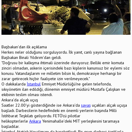
Başbakan'dan ilk açıklama
Herkes neler olduğunu sorguluyordu. İlk yanıt, canlı yayına bağlanan
Başbakan Binali Yıldırım'dan geldi.
"Doğrusu bir kalkışma ihtimali üzerinde duruyoruz. Belliki emir komuta
zinciri olmadan, askerin içerisindeki bazı kişilerin kanunsuz bir eylemi söz
konusu. Vatandaşlarım ve milletim bilsin ki, demokrasiye herhangi bir
zarar getirecek hiçbir faaliyete izin verilmeyecek."
O dakikalarda
İstanbul
Emniyet Müdürlüğü'ne gelen telefonda,
sıkıyönetim ilan edildiği, dönemin emniyet müdürü Mustafa Çalışkan ve
ekibinin teslim olması istendi.
Ankara'da alçak uçuş
Saatler 22.00'yi gösterdiğinde ise Ankara'da
savaş
uçakları alçak uçuşa
başladı. Darbecilerin hedefindeki en önemli yerlerin başında Milli
İstihbarat Teşkilatı geliyordu. FETÖ'cü pilotlar
helikopterlerle
Ankara
Yenimahalle'deki MİT yerleşkesini taramaya
başladılar.
İstanbul Atatürk Havalimanı da hareketliydi. Bir grup darbeci, tanklarla