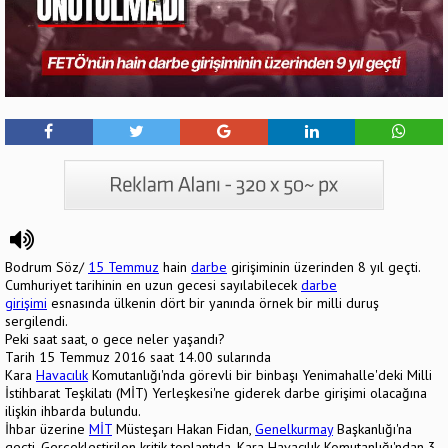
Bodrum Söz/
15 Temmuz
hain
darbe
girişiminin üzerinden 8 yıl geçti.
Cumhuriyet tarihinin en uzun gecesi sayılabilecek
darbe
girişimi
esnasında ülkenin dört bir yanında örnek bir milli duruş
sergilendi.
Peki saat saat, o gece neler yaşandı?
Tarih 15 Temmuz 2016 saat 14.00 sularında
Kara
Havacılık
Komutanlığı'nda görevli bir binbaşı Yenimahalle'deki Milli
İstihbarat Teşkilatı (MİT) Yerleşkesi'ne giderek darbe girişimi olacağına
ilişkin ihbarda bulundu.
İhbar üzerine
MİT
Müsteşarı Hakan Fidan,
Genelkurmay
Başkanlığı'na
geçti. Gerçekleştirilen kritik toplantıda, Kara Havacılık Komutanlığı'ndan 3