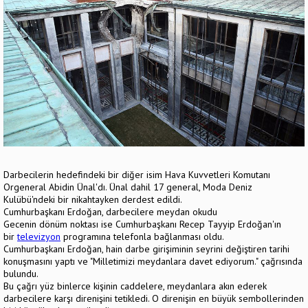
Darbecilerin hedefindeki bir diğer isim Hava Kuvvetleri Komutanı
Orgeneral Abidin Ünal'dı. Ünal dahil 17 general, Moda Deniz
Kulübü'ndeki bir nikahtayken derdest edildi.
Cumhurbaşkanı Erdoğan, darbecilere meydan okudu
Gecenin dönüm noktası ise Cumhurbaşkanı Recep Tayyip Erdoğan'ın
bir
televizyon
programına telefonla bağlanması oldu.
Cumhurbaşkanı Erdoğan, hain darbe girişiminin seyrini değiştiren tarihi
konuşmasını yaptı ve "Milletimizi meydanlara davet ediyorum." çağrısında
bulundu.
Bu çağrı yüz binlerce kişinin caddelere, meydanlara akın ederek
darbecilere karşı direnişini tetikledi. O direnişin en büyük sembollerinden