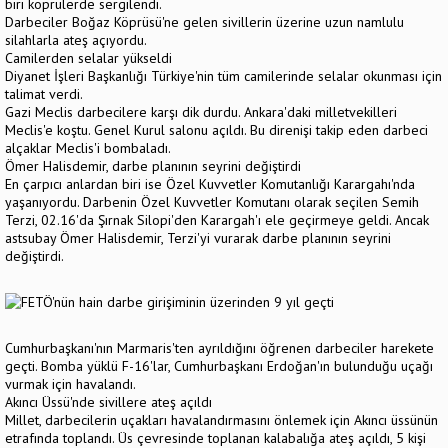
biri köprülerde sergilendi.
Darbeciler Boğaz Köprüsü'ne gelen sivillerin üzerine uzun namlulu
silahlarla ateş açıyordu.
Camilerden selalar yükseldi
Diyanet İşleri Başkanlığı Türkiye'nin tüm camilerinde selalar okunması için
talimat verdi.
Gazi Meclis darbecilere karşı dik durdu. Ankara'daki milletvekilleri
Meclis'e koştu. Genel Kurul salonu açıldı. Bu direnişi takip eden darbeci
alçaklar Meclis'i bombaladı.
Ömer Halisdemir, darbe planının seyrini değiştirdi
En çarpıcı anlardan biri ise Özel Kuvvetler Komutanlığı Karargahı'nda
yaşanıyordu. Darbenin Özel Kuvvetler Komutanı olarak seçilen Semih
Terzi, 02.16'da Şırnak Silopi'den Karargah'ı ele geçirmeye geldi. Ancak
astsubay Ömer Halisdemir, Terzi'yi vurarak darbe planının seyrini
değiştirdi.
Cumhurbaşkanı'nın Marmaris'ten ayrıldığını öğrenen darbeciler harekete
geçti. Bomba yüklü F-16'lar, Cumhurbaşkanı Erdoğan'ın bulunduğu uçağı
vurmak için havalandı.
Akıncı Üssü'nde sivillere ateş açıldı
Millet, darbecilerin uçakları havalandırmasını önlemek için Akıncı üssünün
etrafında toplandı. Üs çevresinde toplanan kalabalığa ateş açıldı, 5 kişi