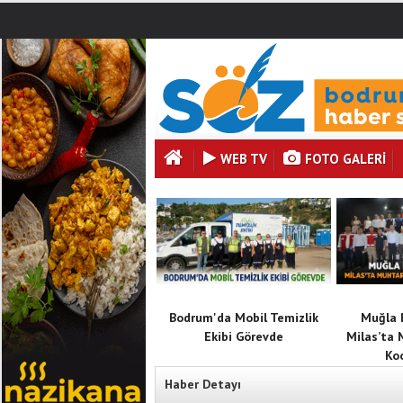
WEB TV
FOTO GALERI
Bodrum'da Mobil Temizlik
Muğla 
Ekibi Görevde
Milas’ta 
Ko
Haber Detayı