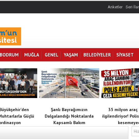
Anketler
Seri İla
BODRUM
MUĞLA
GENEL
YAŞAM
BELEDİYELER
SİYASET
Büyükşehir’den
Şanlı Bayrağımızın
35 milyon araç 
Muhtarlarla Güçlü
Dalgalandığı Noktalarda
ilgilendiriyor! Poli
ordinasyon
Kapsamlı Bakım
kesemeye