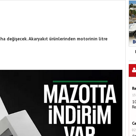
aha değişecek. Akaryakıt ürünlerinden motorinin litre
R
13
1
R
C
02