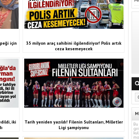
peği için
35 milyon araç sahibini ilgilendiriyor! Polis artık
ceza kesemeyecek
M
ildi, iki
Tarih yeniden yazıldı! Filenin Sultanları, Milletler
Bu 
dı
Ligi şampiyonu
gir
kul
mo