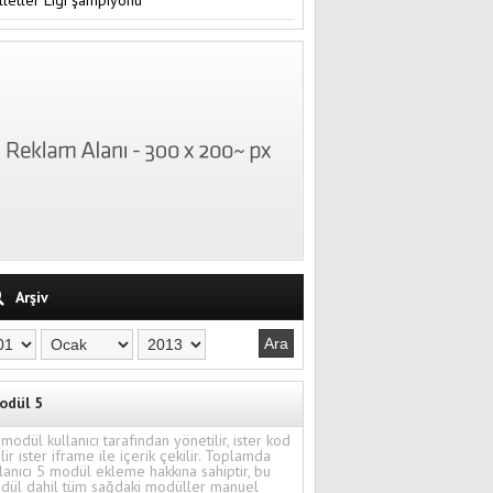
Arşiv
odül 5
modül kullanıcı tarafından yönetilir, ister kod
ilir ister iframe ile içerik çekilir. Toplamda
lanıcı 5 modül ekleme hakkına sahiptir, bu
dül dahil tüm sağdaki modüller manuel