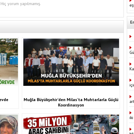
Hiç yorum yapılmamış.
eş
E
Gü
Ka
iç
revde
Muğla Büyükşehir’den Milas’ta Muhtarlarla Güçlü
ar
Koordinasyon
ik
Mi