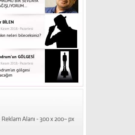
MRÜMÜ BİR SEVDAYA
AĞIŞLIYORUM…
ir BİLEN
 Kasım 2018 - Pazartesi
kın neleri bileceksiniz?
odrum'un GÖLGESİ
 Kasım 2018 - Pazartesi
odrum'un gölgesi
lacağım