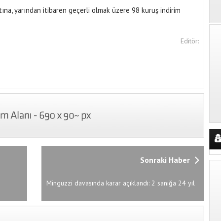
tına, yarından itibaren geçerli olmak üzere 98 kuruş indirim
Editör:
Sonraki Haber
Minguzzi davasında karar açıklandı: 2 sanığa 24 yıl
2 sanık için beraat