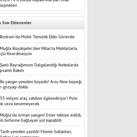
leşmeleri
n Son Eklenenler
Bodrum'da Mobil Temizlik Ekibi Görevde
Muğla Büyükşehir’den Milas’ta Muhtarlarla
çlü Koordinasyon
Şanlı Bayrağımızın Dalgalandığı Noktalarda
psamlı Bakım
İki yangın yeniden büyüdü! Arzu Nine köpeği
in gözyaşı döktü
35 milyon araç sahibini ilgilendiriyor! Polis
tık ceza kesemeyecek
Muğla'da orman yangını! Evler tahliye edildi,
i ili birbirine bağlayan yol kapatıldı
Tarih yeniden yazıldı! Filenin Sultanları,
lletler Ligi şampiyonu