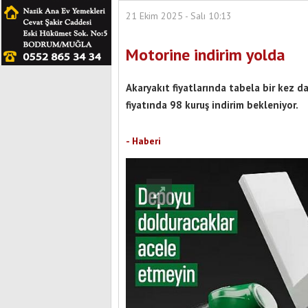
21 Ekim 2025 - Salı 10:13
Motorine indirim yolda
Akaryakıt fiyatlarında tabela bir kez d
fiyatında 98 kuruş indirim bekleniyor.
- Haberi