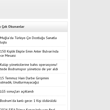
n Çok Okunanlar
Muğla’da Türkiye-Çin Dostluğu Sanatla
luştu
150 Kişilik Ekiple Emin Anter Bulvarı'nda
ce Mesaisi
Kulüp yöneticilerine bahis operasyonu!
stede Bodrumspor yöneticisi de yer aldı
15 Temmuz Hain Darbe Girişimini
utmadık, Unutturmayacağız
LGS sonuçları açıklandı
Bodrum'da kanlı gece: 1 Kişi öldürüldü
2026 FIFA Dünya Kupası’nda yarı final