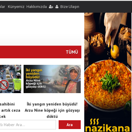
nlar
Künyemiz
Hakkımızda
Bize Ulaşın
TÜMÜ
sahibini
İki yangın yeniden büyüdü!
s artık ceza
Arzu Nine köpeği için gözyaşı
cek
döktü