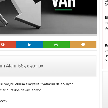
Ö
B
B
19
Ba
B
19
B
o
üyor, bu durum akaryakıt fiyatlarını da etkiliyor.
tlarını takibe devam ediyor.
recek.