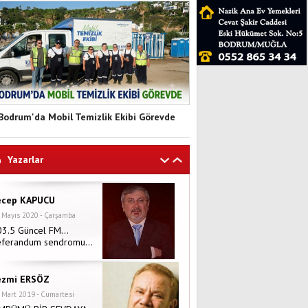
Bodrum'da Mobil Temizlik Ekibi Görevde
Yazarlar
ecep KAPUCU
 Mayıs 2020 - Çarşamba
03.5 Güncel FM…
eferandum sendromu…
ezmi ERSÖZ
 Mart 2019 - Cumartesi