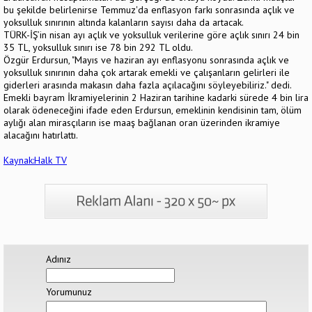
bu şekilde belirlenirse Temmuz'da enflasyon farkı sonra­sında açlık ve
yoksulluk sınırının altında kalanların sayısı daha da artacak.
TÜRK-İŞ’in nisan ayı açlık ve yoksulluk verilerine göre açlık sınırı 24 bin
35 TL, yok­sulluk sınırı ise 78 bin 292 TL oldu.
Özgür Erdursun, "Mayıs ve haziran ayı enflasyonu sonrasında açlık ve
yoksulluk sınırının daha çok artarak emek­li ve çalışanların gelirleri ile
giderleri ara­sında makasın daha fazla açılacağını söyle­yebiliriz." dedi.
Emekli bayram İkramiyelerinin 2 Haziran tarihine kadarki sürede 4 bin lira
olarak ödeneceğini ifade eden Erdursun, emeklinin kendisinin tam, ölüm
aylığı alan mirasçıların ise maaş bağlanan oran üzerinden ikramiye
alacağını hatırlattı.
Kaynak:Halk TV
Adınız
Yorumunuz