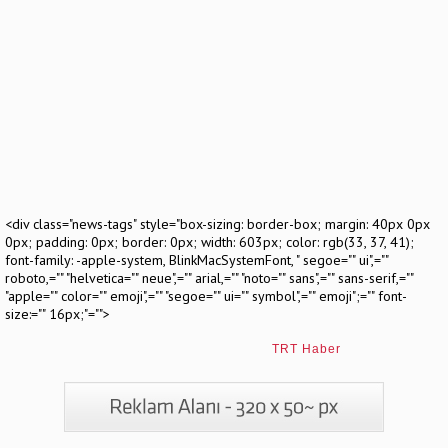
<div class="news-tags" style="box-sizing: border-box; margin: 40px 0px
0px; padding: 0px; border: 0px; width: 603px; color: rgb(33, 37, 41);
font-family: -apple-system, BlinkMacSystemFont, " segoe="" ui",=""
roboto,="" "helvetica="" neue",="" arial,="" "noto="" sans",="" sans-serif,=""
"apple="" color="" emoji",="" "segoe="" ui="" symbol",="" emoji";="" font-
size:="" 16px;"="">
TRT Haber