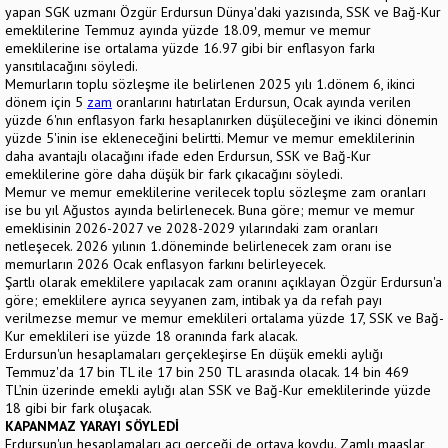
yapan SGK uzmanı Özgür Erdursun Dünya'daki yazısında, SSK ve Bağ-Kur
emeklilerine Temmuz ayında yüzde 18.09, memur ve memur
emeklilerine ise ortalama yüzde 16.97 gibi bir enflasyon farkı
yansıtılacağını söyledi.
Memurların toplu sözleşme ile belirle­nen 2025 yılı 1.dönem 6, ikinci
dönem için 5
zam
oranlarını hatırlatan Erdursun, Ocak ayında verilen
yüzde 6'nın enflasyon farkı hesaplanırken düşüleceğini ve ikinci dönemin
yüzde 5'inin ise ekleneceğini belirtti. Memur ve memur emeklilerinin
daha avantajlı olacağını ifade eden Erdursun, SSK ve Bağ-Kur
emeklilerine göre daha düşük bir fark çıkacağını söyledi.
Me­mur ve memur emeklilerine verilecek top­lu sözleşme zam oranları
ise bu yıl Ağustos ayında belirlenecek. Buna göre; memur ve memur
emeklisinin 2026-2027 ve 2028-2029 yılarındaki zam oranları
netleşecek. 2026 yılının 1.döne­minde belirlenecek zam oranı ise
memurların 2026 Ocak enflasyon farkını belirleyecek.
Şartlı olarak emeklilere yapılacak zam oranını açıklayan Özgür Erdursun'a
göre; emeklilere ayrıca seyyanen zam, intibak ya da refah payı
verilmezse memur ve me­mur emeklileri ortalama yüzde 17, SSK ve Bağ-
Kur emeklileri ise yüzde 18 oranında fark alacak.
Erdursun'un hesaplamaları gerçekleşirse En düşük emekli aylığı
Temmuz'da 17 bin TL ile 17 bin 250 TL arasında olacak. 14 bin 469
TL’nin üzerinde emekli aylığı alan SSK ve Bağ-Kur emeklilerinde yüzde
18 gi­bi bir fark oluşacak.
KAPANMAZ YARAYI SÖYLEDİ
Erdursun'un hesaplamaları acı gerçeği de ortaya koydu. Zamlı maaşlar